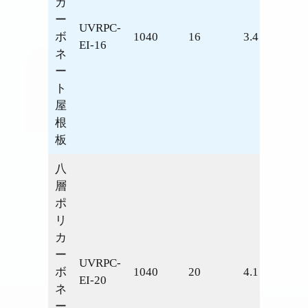
カ
ー
UVRPC-
ボ
1040
16
3.4
1.56
EI-16
ネ
ー
ト
屋
根
板
八
層
ポ
リ
カ
ー
UVRPC-
ボ
1040
20
4.1
1.51
EI-20
ネ
ー