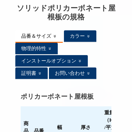
ソリッドポリカーボネート屋
根板の規格
品番＆サイズ
カラー
物理的特性
インストールオプション
証明書
お問い合わせ
ポリカーボネート屋根板
重量
（Kg
商
幅
厚さ
/平方
品
品番