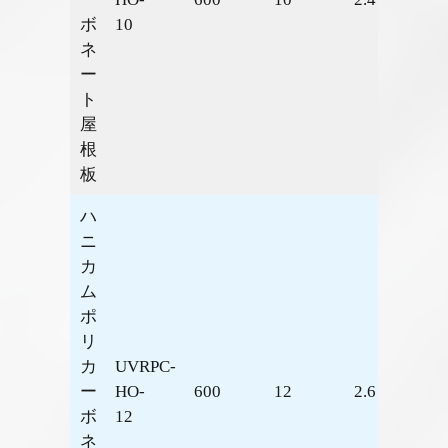
ボ
10
ネ
ー
ト
屋
根
板
ハ
ニ
カ
ム
ポ
リ
カ
UVRPC-
ー
HO-
600
12
2.6
1.98
ボ
12
ネ