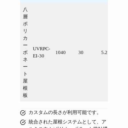
八
層
ポ
リ
カ
ー
UVRPC-
ボ
1040
30
5.2
1.38
EI-30
ネ
ー
ト
屋
根
板
カスタムの長さが利用可能です。
統合された屋根システムとして、ア