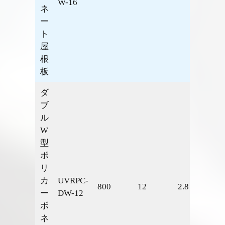
W-16
ネ
ー
ト
屋
根
板
ダ
ブ
ル
W
型
ポ
リ
カ
UVRPC-
800
12
2.8
1.81
ー
DW-12
ボ
ネ