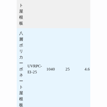
ト
屋
根
板
八
層
ポ
リ
カ
ー
UVRPC-
ボ
1040
25
4.6
1.45
EI-25
ネ
ー
ト
屋
根
板