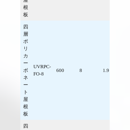
屋
根
板
四
層
ポ
リ
カ
ー
UVRPC-
ボ
600
8
1.9
2.57
FO-8
ネ
ー
ト
屋
根
板
四