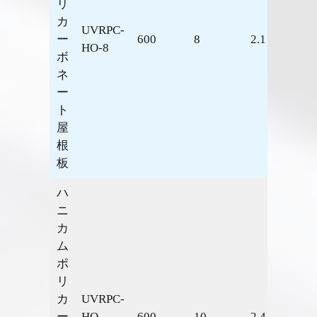
リ
カ
UVRPC-
ー
600
8
2.1
2.45
HO-8
ボ
ネ
ー
ト
屋
根
板
ハ
ニ
カ
ム
ポ
リ
カ
UVRPC-
ー
HO-
600
10
2.4
2.16