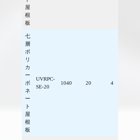
屋
根
板
七
層
ポ
リ
カ
ー
UVRPC-
ボ
1040
20
4
1.46
SE-20
ネ
ー
ト
屋
根
板