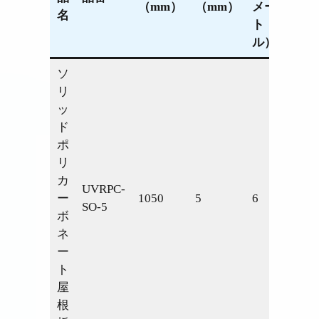
（mm）
（mm）
メー
名
ト
ル）
ソ
リ
ッ
ド
ポ
リ
カ
UVRPC-
ー
1050
5
6
SO-5
ボ
ネ
ー
ト
屋
根