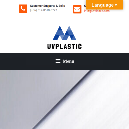
コ
Language »
ン
テ
ン
ツ
へ
ス
キ
ッ
Menu
プ