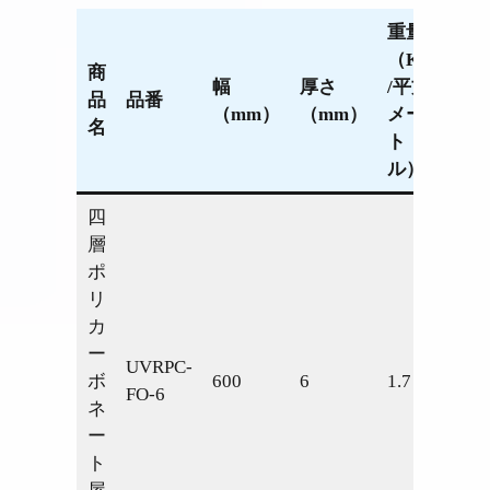
重量
U値
（Kg
（W
商
幅
厚さ
/平方
/
品
品番
（mm）
（mm）
メー
sqm
名
ト
*
ル）
K）
四
層
ポ
リ
カ
ー
UVRPC-
ボ
600
6
1.7
2.63
FO-6
ネ
ー
ト