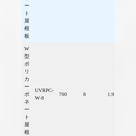
ー
ト
屋
根
板
W
型
ポ
リ
カ
ー
UVRPC-
ボ
700
8
1.9
2.63
W-8
ネ
ー
ト
屋
根