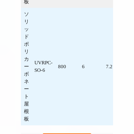
板
ソ
リ
ッ
ド
ポ
リ
カ
UVRPC-
ー
800
6
7.2
SO-6
ボ
ネ
ー
ト
屋
根
板