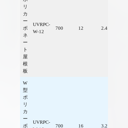
リ
カ
ー
UVRPC-
ボ
700
12
2.4
2.52
W-12
ネ
ー
ト
屋
根
板
W
型
ポ
リ
カ
ー
UVRPC-
ボ
700
16
3.2
2.41