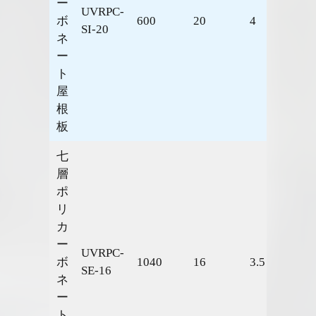
ー
UVRPC-
ボ
600
20
4
1.4
SI-20
ネ
ー
ト
屋
根
板
七
層
ポ
リ
カ
ー
UVRPC-
ボ
1040
16
3.5
1.6
SE-16
ネ
ー
ト