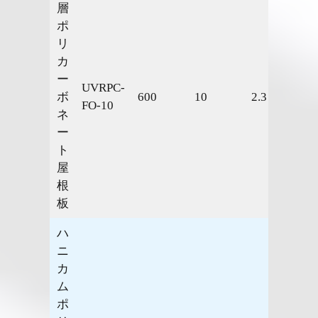
層
ポ
リ
カ
ー
UVRPC-
ボ
600
10
2.3
2.41
FO-10
ネ
ー
ト
屋
根
板
ハ
ニ
カ
ム
ポ