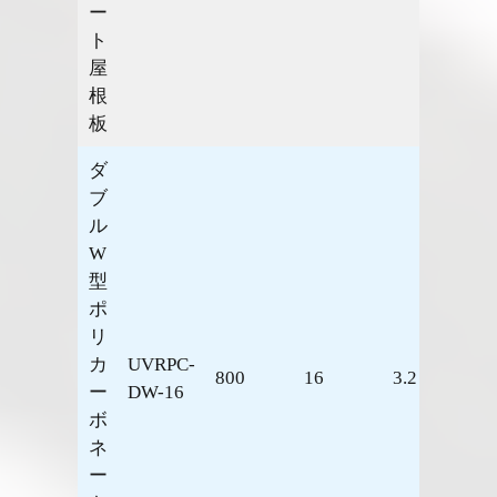
ー
ト
屋
根
板
ダ
ブ
ル
W
型
ポ
リ
カ
UVRPC-
800
16
3.2
1.62
ー
DW-16
ボ
ネ
ー