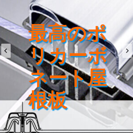
最高のポ
リカーボ
ネート屋
根板