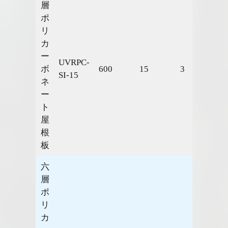
層
ポ
リ
カ
ー
UVRPC-
ボ
600
15
3
1.9
SI-15
ネ
ー
ト
屋
根
板
六
層
ポ
リ
カ