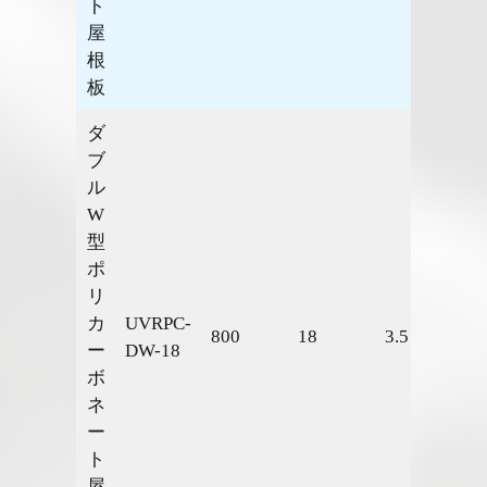
ト
屋
根
板
ダ
ブ
ル
W
型
ポ
リ
カ
UVRPC-
800
18
3.5
1.53
ー
DW-18
ボ
ネ
ー
ト
屋