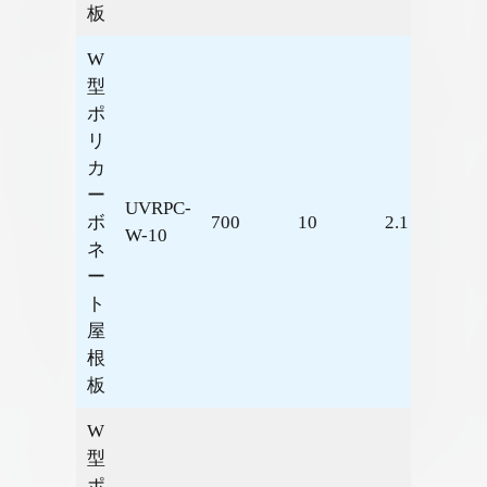
板
W
型
ポ
リ
カ
ー
UVRPC-
ボ
700
10
2.1
2.57
W-10
ネ
ー
ト
屋
根
板
W
型
ポ