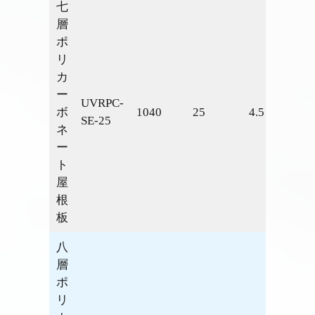
七
層
ポ
リ
カ
ー
UVRPC-
ボ
1040
25
4.5
1.39
SE-25
ネ
ー
ト
屋
根
板
八
層
ポ
リ