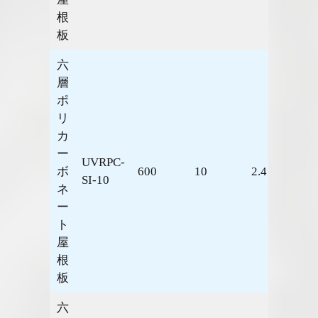
根
板
六
層
ポ
リ
カ
ー
UVRPC-
ボ
600
10
2.4
2.3
SI-10
ネ
ー
ト
屋
根
板
六