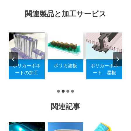
関連製品と加工サービス
ネ
ポリカーボネ
ポリカ波板
ポリカーボネ
ル
ートの加工
ート 屋根
関連記事