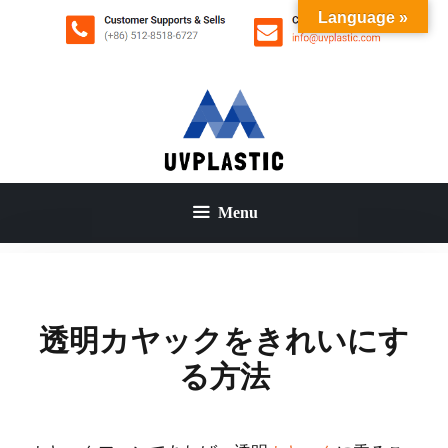
コ
Language »
ン
テ
ン
ツ
へ
ス
キ
ッ
Menu
プ
透明カヤックをきれいにす
る方法