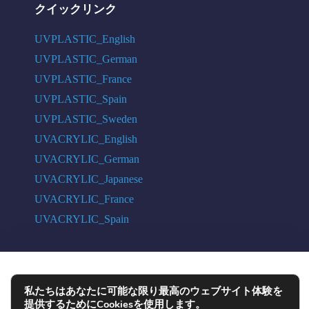
クイックリンク
UVPLASTIC_English
UVPLASTIC_German
UVPLASTIC_France
UVPLASTIC_Spain
UVPLASTIC_Sweden
UVACRYLIC_English
UVACRYLIC_German
UVACRYLIC_Japanese
UVACRYLIC_France
UVACRYLIC_Spain
COPYRIGHT © 2004 - 2026 UVPLASTIC MATERIAL TECHNOLOGY CO.,
私たちはあなたに可能な限り最高のウェブサイト体験を
LTD. ALL RIGHTS RESERVED
提供するためにCookiesを使用します。