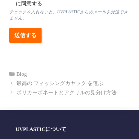
に同意する
チェックを入れないと、UVPLASTICからのメールを受信でき
ません。
送信する
カ
Blog
テ
最高の フィッシングカヤック を選ぶ
ゴ
ポリカーボネートとアクリルの見分け方法
リ
ー
UVPLASTICについて