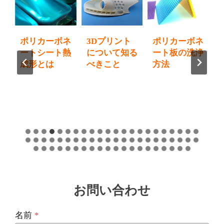
プ
ポリカーボネ
3Dプリント
ポリカーボネ
開
ートシート熱
について知る
ート板の洗浄
方
成形とは
べきこと
方法
お問い合わせ
名前
*