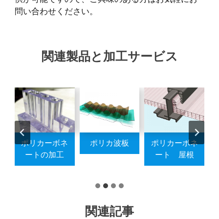
問い合わせください。
関連製品と加工サービス
ネ
ポリカーボネ
ポリカ波板
ポリカーボネ
ル
ートの加工
ート 屋根
関連記事