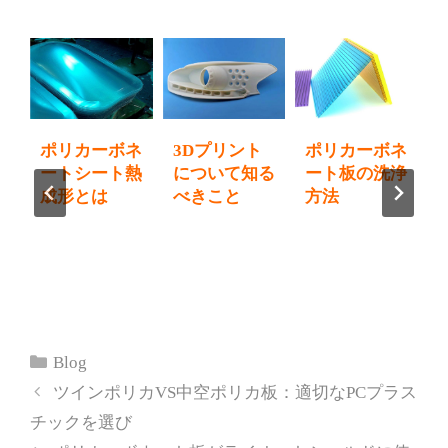
プ
ポリカーボネ
3Dプリント
ポリカーボネ
開
ートシート熱
について知る
ート板の洗浄
方
成形とは
べきこと
方法
カ
Blog
テ
ツインポリカVS中空ポリカ板：適切なPCプラス
ゴ
チックを選び
リ