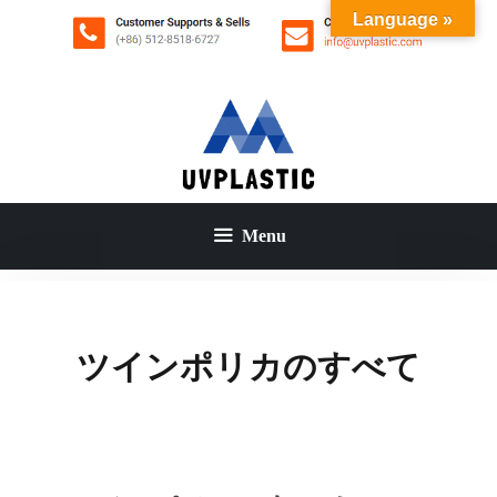
コ
Language »
ン
テ
ン
ツ
へ
ス
キ
ッ
Menu
プ
ツインポリカのすべて