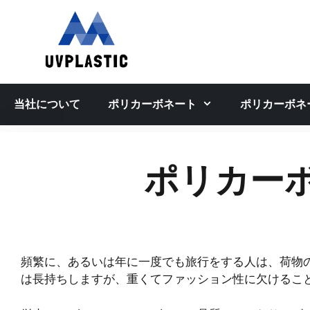
コ
ン
テ
ン
ツ
へ
当社について
ポリカーボネート
ポリカーボネ
ス
キ
ッ
プ
ポリカー
頻繁に、あるいは年に一度でも旅行をする人は、荷物
は長持ちしますが、重くてファッション性に欠けるこ