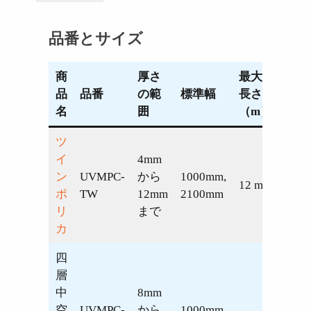
品番とサイズ
商
厚さ
最大
品
品番
の範
標準幅
長さ
名
囲
（m）
ツ
イ
4mm
ン
UVMPC-
から
1000mm,
12 m
ポ
TW
12mm
2100mm
リ
まで
カ
四
層
中
8mm
空
UVMPC-
から
1000mm,