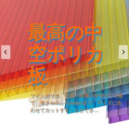
最高の中
空ポリカ
板
ツインポリカ、三層、四層の中空ポリカ板
で、厚さ4mmから60mmまで、サイズに合
わせてカットすることができ…