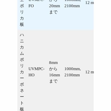
12 m
ポ
FO
20mm
2100mm
リ
まで
カ
板
ハ
ニ
カ
ム
ポ
8mm
リ
UVMPC-
から
1000mm,
カ
12 m
HO
16mm
2100mm
ー
まで
ボ
ネ
ー
ト
板