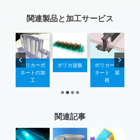
関連製品と加工サービス
カーボ
ポリカ カー
アクリル棒
アクリルフ
ト 屋
テンウォー
ィルム
根
ル
関連記事