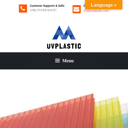
コ
Language »
ン
テ
ン
ツ
へ
ス
キ
ッ
Menu
プ