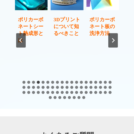
カーボ
3Dプリント
ポリカーボ
自動車産業
トシー
について知
ネート板の
におけるラ
成形と
るべきこと
洗浄方法
ピッドプロ
トタイピン
グ