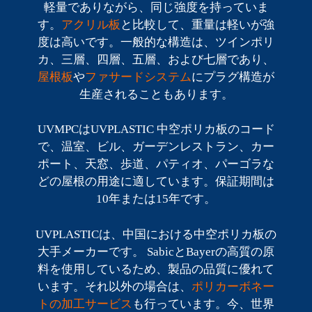
軽量でありながら、同じ強度を持っていま
す。
アクリル板
と比較して、重量は軽いが強
度は高いです。一般的な構造は、ツインポリ
カ、三層、四層、五層、および七層であり、
屋根板
や
ファサードシステム
にプラグ構造が
生産されることもあります。
UVMPCはUVPLASTIC 中空ポリカ板のコード
で、温室、ビル、ガーデンレストラン、カー
ポート、天窓、歩道、パティオ、パーゴラな
どの屋根の用途に適しています。保証期間は
10年または15年です。
UVPLASTICは、中国における中空ポリカ板の
大手メーカーです。 SabicとBayerの高質の原
料を使用しているため、製品の品質に優れて
います。それ以外の場合は、
ポリカーボネー
トの加工サービス
も行っています。今、世界