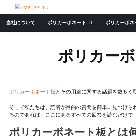
コ
ン
テ
当社について
ポリカーボネート
ポリカーボネ
ン
ツ
へ
ス
ポリカーボ
キ
ッ
プ
ポリカーボネート板
とその用途に関する話題を数多く
そこで私たちは、読者が目的の質問を簡単に見つけられ
るのであれば、ここにあるすべての回答を読むだけで
ポリカーボネート板とは