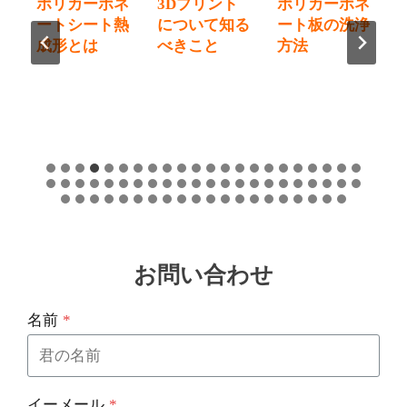
プ
ポリカーボネ
3Dプリント
ポリカーボネ
開
ートシート熱
について知る
ート板の洗浄
方
成形とは
べきこと
方法
お問い合わせ
名前
*
イーメール
*