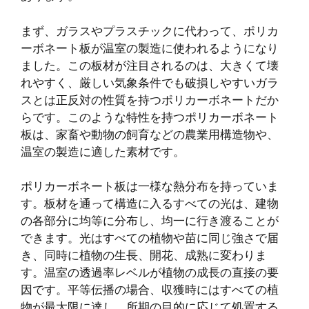
まず、ガラスやプラスチックに代わって、ポリカ
ーボネート板が温室の製造に使われるようになり
ました。この板材が注目されるのは、大きくて壊
れやすく、厳しい気象条件でも破損しやすいガラ
スとは正反対の性質を持つポリカーボネートだか
らです。このような特性を持つポリカーボネート
板は、家畜や動物の飼育などの農業用構造物や、
温室の製造に適した素材です。
ポリカーボネート板は一様な熱分布を持っていま
す。板材を通って構造に入るすべての光は、建物
の各部分に均等に分布し、均一に行き渡ることが
できます。光はすべての植物や苗に同じ強さで届
き、同時に植物の生長、開花、成熟に変わりま
す。温室の透過率レベルが植物の成長の直接の要
因です。平等伝播の場合、収獲時にはすべての植
物が最大限に達し、所期の目的に応じて処置する