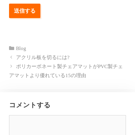
送信する
カ
Blog
テ
アクリル板を切るには?
ゴ
ポリカーボネート製チェアマットがPVC製チェ
リ
アマットより優れている15の理由
ー
コメントする
コ
メ
ン