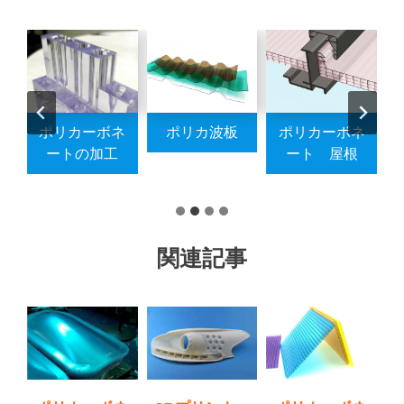
ネ
ポリカーボネ
ポリカ波板
ポリカーボネ
ル
ートの加工
ート 屋根
関連記事