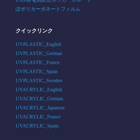
ぽポリカーボネートフィルム
クイックリンク
UVPLASTIC_English
UVPLASTIC_German
UVPLASTIC_France
UVPLASTIC_Spain
UVPLASTIC_Sweden
UVACRYLIC_English
UVACRYLIC_German
UVACRYLIC_Japanese
UVACRYLIC_France
UVACRYLIC_Spain