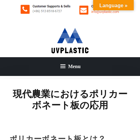
コ
Language »
ン
テ
ン
ツ
へ
ス
キ
ッ
Menu
プ
現代農業におけるポリカー
ボネート板の応用
ポリカーボネート板とは？