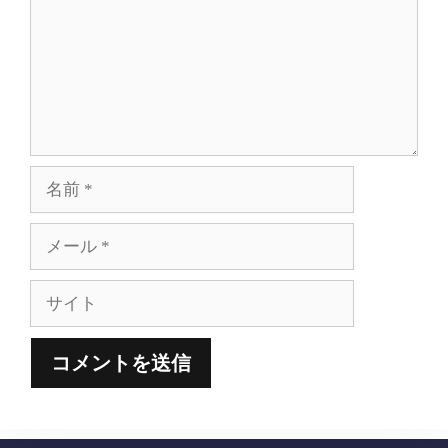
ト
名
前
メ
ー
ル
サ
イ
ト