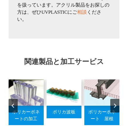
を扱っています。アクリル製品をお探しの
方は、ぜひUVPLASTICにご
相談
くださ
い。
関連製品と加工サービス
ネ
ポリカーボネ
ポリカ波板
ポリカーボネ
ル
ートの加工
ート 屋根