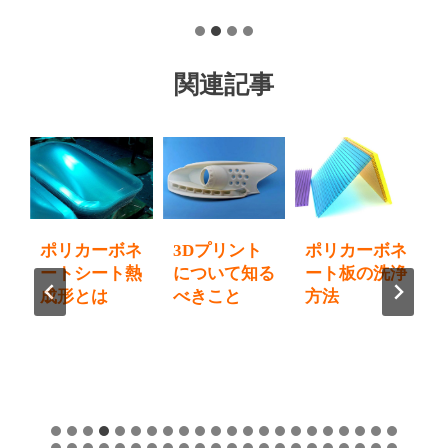
関連記事
プ
ポリカーボネ
3Dプリント
ポリカーボネ
開
ートシート熱
について知る
ート板の洗浄
方
成形とは
べきこと
方法