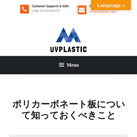
コ
Language »
ン
テ
ン
ツ
へ
ス
キ
ッ
Menu
プ
ポリカーボネート板につい
て知っておくべきこと