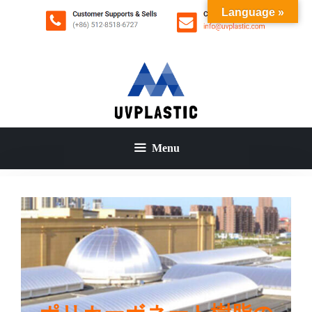
コ
Language »
ン
テ
ン
ツ
へ
ス
キ
ッ
Menu
プ