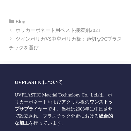
カ
Blog
テ
ポリカーボネート用ベスト接着剤2021
ゴ
ツインポリカVS中空ポリカ板：適切なPCプラス
リ
チックを選び
ー
UVPLASTICについて
UVPLASTIC Material Technology Co., Ltd.は、ポ
リカーボネートおよびアクリル板の
ワンストッ
プサプライヤー
です。当社は2003年に中国蘇州
で設立され、プラスチック分野における
総合的
な加工
を行っています。