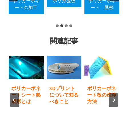
ネ
ポリカーボネ
ポリカ波板
ポリカーボネ
ル
ートの加工
ート 屋根
関連記事
プ
ポリカーボネ
3Dプリント
ポリカーボネ
開
ートシート熱
について知る
ート板の洗浄
方
成形とは
べきこと
方法