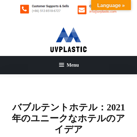
コ
Language »
ン
テ
ン
ツ
へ
ス
キ
ッ
Menu
プ
バブルテントホテル：2021
年のユニークなホテルのア
イデア