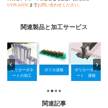
UVPLASTIC
まで
お問い合わせください。
関連製品と加工サービス
ネ
ポリカ カーテ
アクリル棒
アクリルフィ
ンウォール
ルム
…
関連記事