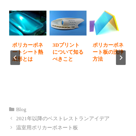
ネ
自動車産業に
照明のプロト
フライス加工
浄
おけるラピッ
タイプ、美学
用少量生産の
ドプロトタイ
を定義する
CNCのコツ
ピング
カ
Blog
テ
2021年以降のベストレストランアイデア
ゴ
温室用ポリカーボネート板
リ