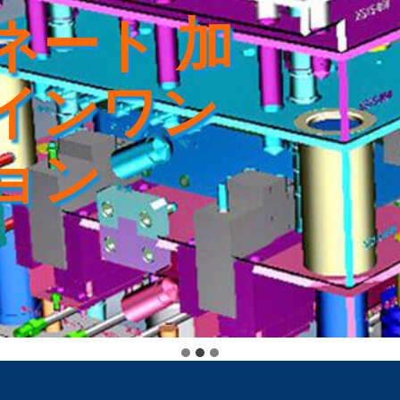
ネート 加
インワン
ョン