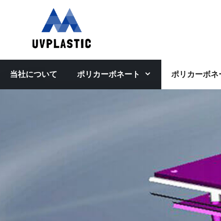
コ
ン
テ
ン
ツ
へ
当社について
ポリカーボネート
ポリカーボネ
ス
キ
ッ
プ