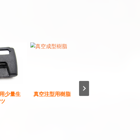
用少量生
真空注型用樹脂
車載用照明のラ
コツ
プロトタイピン