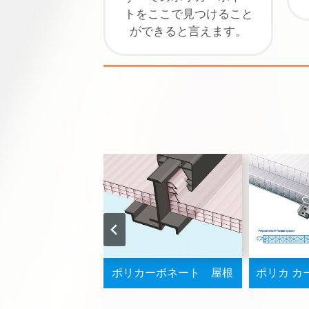
トをここで見つけること
ができると言えます。
ポリカ波板
ポリカーボネート 屋根
ポリカ カ