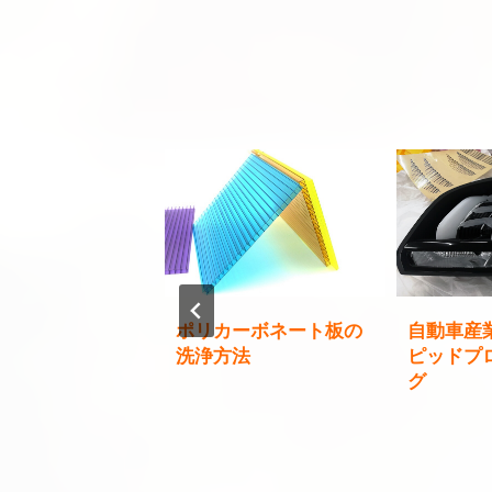
リントについて知
ポリカーボネート板の
自動車産
きこと
洗浄方法
ピッドプ
グ