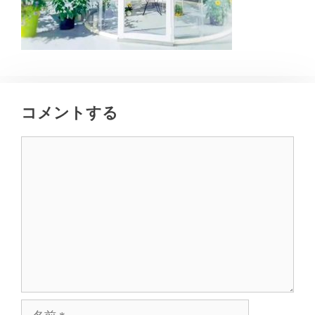
コメントする
コ
メ
ン
ト
名