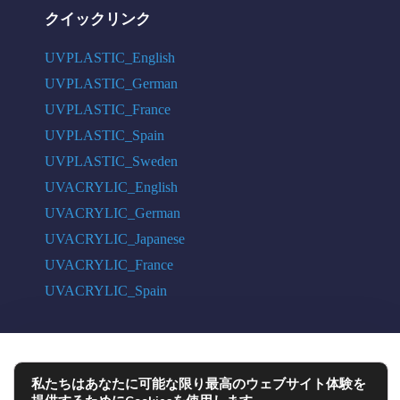
クイックリンク
UVPLASTIC_English
UVPLASTIC_German
UVPLASTIC_France
UVPLASTIC_Spain
UVPLASTIC_Sweden
UVACRYLIC_English
UVACRYLIC_German
UVACRYLIC_Japanese
UVACRYLIC_France
UVACRYLIC_Spain
COPYRIGHT © 2004 - 2026 UVPLASTIC MATERIAL TECHNOLOGY CO.,
私たちはあなたに可能な限り最高のウェブサイト体験を
LTD. ALL RIGHTS RESERVED