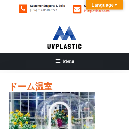
コ
Language »
ン
テ
ン
ツ
へ
ス
キ
ッ
Menu
プ
ドーム温室