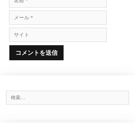
前
メ
ー
ル
サ
イ
ト
検
索: