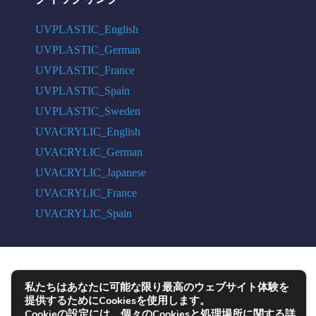
UVPLASTIC_English
UVPLASTIC_German
UVPLASTIC_France
UVPLASTIC_Spain
UVPLASTIC_Sweden
UVACRYLIC_English
UVACRYLIC_German
UVACRYLIC_Japanese
UVACRYLIC_France
UVACRYLIC_Spain
COPYRIGHT © 2004 - 2026 UVPLASTIC MATERIAL TECHNOLOGY CO.,
私たちはあなたに可能な限り最高のウェブサイト体験を
LTD. ALL RIGHTS RESERVED
提供するためにCookiesを使用します。
Cookieの設定には、個々のCookiesと処理場所に関する詳