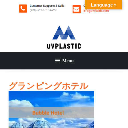
コ
Language »
ン
テ
ン
ツ
へ
ス
キ
ッ
Menu
プ
グランピングホテル