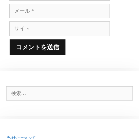
メ
ー
ル
サ
イ
ト
検
索:
当社について