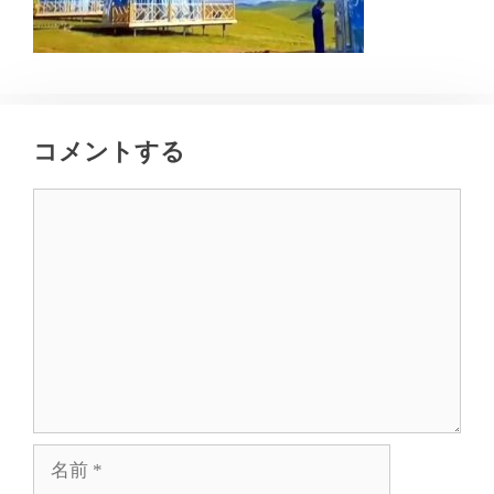
コメントする
コ
メ
ン
ト
名
前