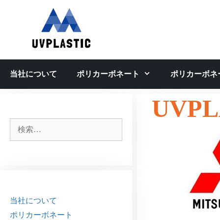
コ
ン
テ
ン
ツ
へ
当社について
ポリカーボネート
ポリカーボネ
ス
キ
UVPL
ッ
プ
検
索:
当社について
ポリカーボネート