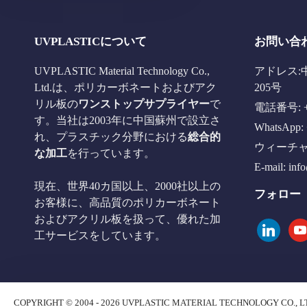
UVPLASTICについて
お問い合
UVPLASTIC Material Technology Co.,
アドレス:
Ltd.は、ポリカーボネートおよびアク
205号
リル板の
ワンストップサプライヤー
で
電話番号: +8
す。当社は2003年に中国蘇州で設立さ
WhatsApp: 
れ、プラスチック分野における
総合的
ウィーチャット
な加工
を行っています。
E-mail:
inf
現在、世界40カ国以上、2000社以上の
フォロー
お客様に、高品質のポリカーボネート
およびアクリル板を扱って、優れた加
linkedin
you
工サービスをしています。
COPYRIGHT © 2004 - 2026 UVPLASTIC MATERIAL TECHNOLOGY CO., L