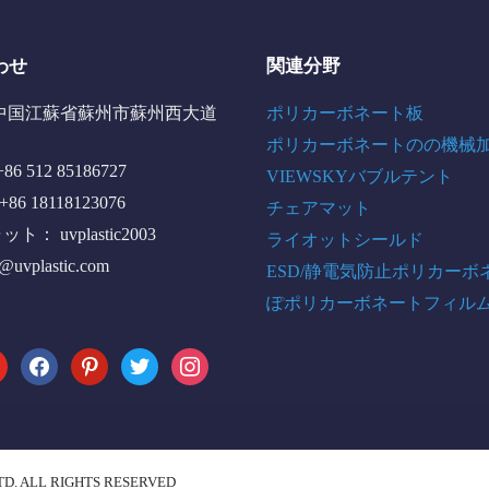
わせ
関連分野
中国江蘇省蘇州市蘇州西大道
ポリカーボネート板
ポリカーボネートのの機械
6 512 85186727
VIEWSKYバブルテント
+86 18118123076
チェアマット
： uvplastic2003
ライオットシールド
o@uvplastic.com
ESD/静電気防止ポリカーボ
ぽポリカーボネートフィル
tube
facebook
pinterest
twitter
instagram
TD. ALL RIGHTS RESERVED