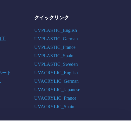
クイックリンク
UVPLASTIC_English
加工
UVPLASTIC_German
UVPLASTIC_France
UVPLASTIC_Spain
UVPLASTIC_Sweden
ネート
UVACRYLIC_English
ム
UVACRYLIC_German
UVACRYLIC_Japanese
UVACRYLIC_France
UVACRYLIC_Spain