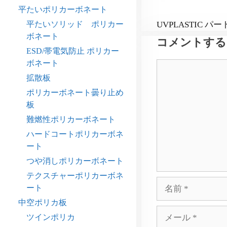
平たいポリカーボネート
UVPLASTIC パー
平たいソリッド ポリカー
ボネート
コメントする
ESD/帯電気防止 ポリカー
ボネート
コ
メ
拡散板
ン
ポリカーボネート曇り止め
ト
板
難燃性ポリカーボネート
ハードコートポリカーボネ
ート
つや消しポリカーボネート
テクスチャーポリカーボネ
名
ート
前
中空ポリカ板
メ
ツインポリカ
ー