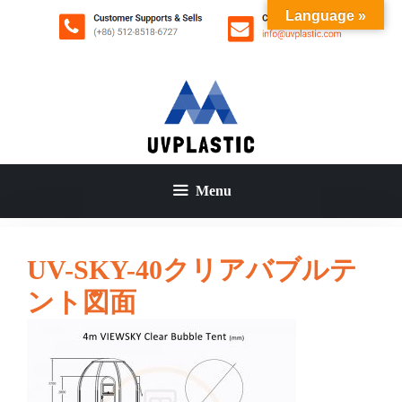
コ
Language »
ン
テ
ン
ツ
へ
ス
キ
ッ
Menu
プ
UV-SKY-40クリアバブルテ
ント図面