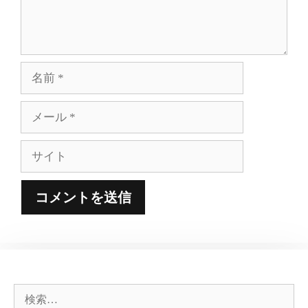
名
前
メ
ー
ル
サ
イ
ト
検
索: