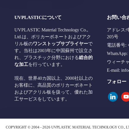
UVPLASTICについて
お問い合
UVPLASTIC Material Technology Co.,
アドレス:
Ltd.は、ポリカーボネートおよびアク
205号
リル板の
ワンストップサプライヤー
で
電話番号: +8
す。当社は2003年に中国蘇州で設立さ
WhatsApp: 
れ、プラスチック分野における
総合的
ウィーチャット
な加工
を行っています。
E-mail:
inf
現在、世界40カ国以上、2000社以上の
フォロー
お客様に、高品質のポリカーボネート
およびアクリル板を扱って、優れた加
linkedin
you
工サービスをしています。
COPYRIGHT © 2004 - 2026 UVPLASTIC MATERIAL TECHNOLOGY CO., L