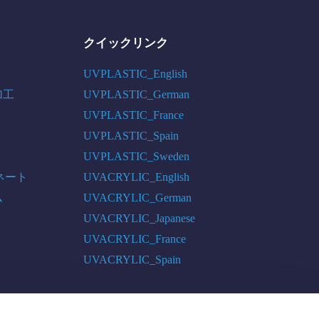
クイックリンク
UVPLASTIC_English
加工
UVPLASTIC_German
UVPLASTIC_France
UVPLASTIC_Spain
UVPLASTIC_Sweden
ネート
UVACRYLIC_English
ム
UVACRYLIC_German
UVACRYLIC_Japanese
UVACRYLIC_France
UVACRYLIC_Spain