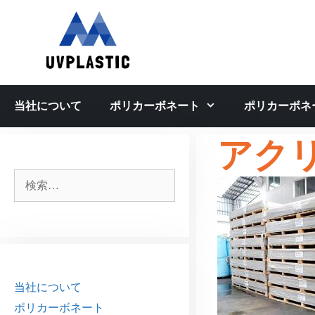
コ
ン
テ
ン
ツ
へ
当社について
ポリカーボネート
ポリカーボネ
ス
キ
アク
ッ
プ
検
索:
当社について
ポリカーボネート