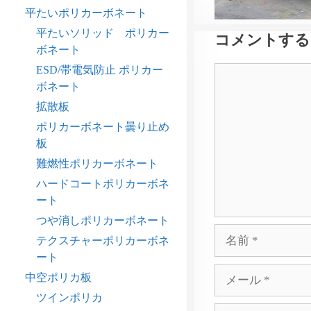
平たいポリカーボネート
平たいソリッド ポリカー
コメントする
ボネート
ESD/帯電気防止 ポリカー
コ
ボネート
メ
ン
拡散板
ト
ポリカーボネート曇り止め
板
難燃性ポリカーボネート
ハードコートポリカーボネ
ート
つや消しポリカーボネート
名
テクスチャーポリカーボネ
前
ート
メ
中空ポリカ板
ー
ツインポリカ
ル