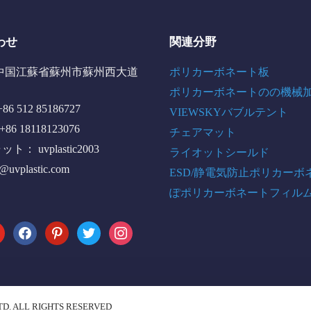
わせ
関連分野
中国江蘇省蘇州市蘇州西大道
ポリカーボネート板
ポリカーボネートのの機械
6 512 85186727
VIEWSKYバブルテント
+86 18118123076
チェアマット
： uvplastic2003
ライオットシールド
o@uvplastic.com
ESD/静電気防止ポリカーボ
ぽポリカーボネートフィル
tube
facebook
pinterest
twitter
instagram
TD. ALL RIGHTS RESERVED