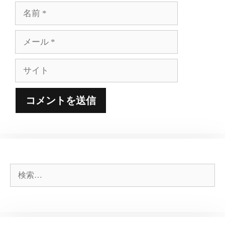
名
前
メ
ー
ル
サ
イ
ト
検
索: