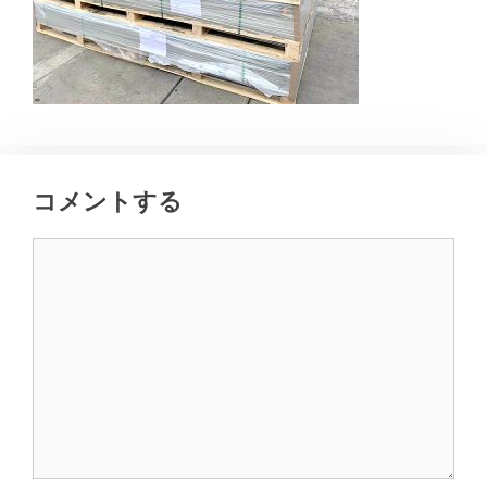
コメントする
コ
メ
ン
ト