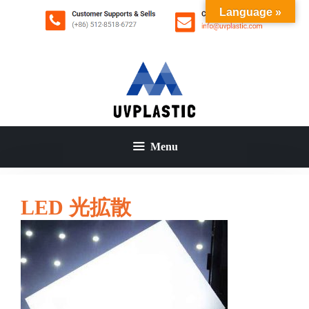
コ
Language »
ン
テ
ン
ツ
へ
ス
キ
ッ
Menu
プ
LED 光拡散