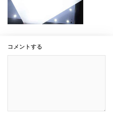
コメントする
コ
メ
ン
ト