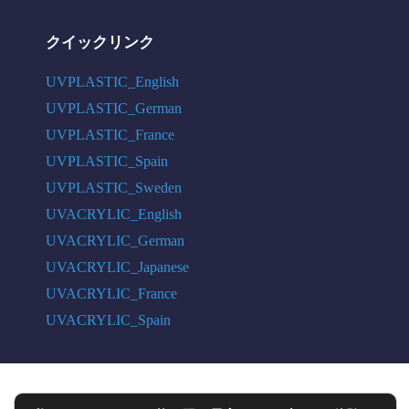
クイックリンク
UVPLASTIC_English
UVPLASTIC_German
UVPLASTIC_France
UVPLASTIC_Spain
UVPLASTIC_Sweden
UVACRYLIC_English
UVACRYLIC_German
UVACRYLIC_Japanese
UVACRYLIC_France
UVACRYLIC_Spain
COPYRIGHT © 2004 - 2026 UVPLASTIC MATERIAL TECHNOLOGY CO.,