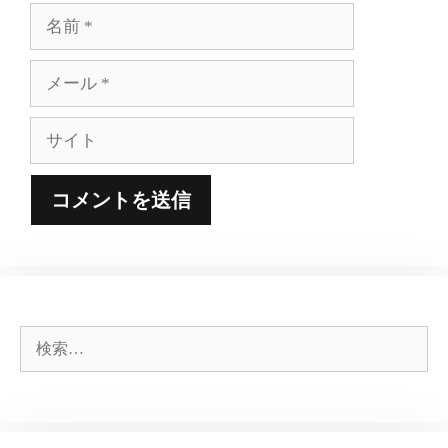
名
前
メ
ー
ル
サ
イ
ト
検
索: