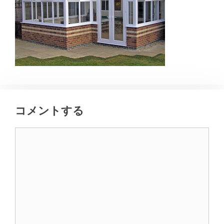
コメントする
コ
メ
ン
ト