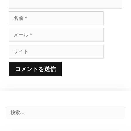
名
前
メ
ー
ル
サ
イ
ト
検
索: