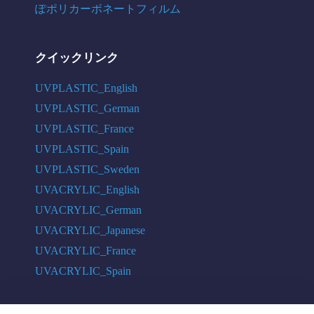
ぽポリカーボネートフィルム
クイックリンク
UVPLASTIC_English
UVPLASTIC_German
UVPLASTIC_France
UVPLASTIC_Spain
UVPLASTIC_Sweden
UVACRYLIC_English
UVACRYLIC_German
UVACRYLIC_Japanese
UVACRYLIC_France
UVACRYLIC_Spain