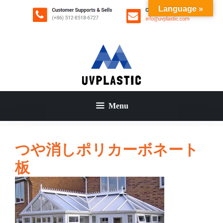
コ
Language »
ン
テ
ン
ツ
へ
ス
キ
ッ
Menu
プ
つや消しポリカーボネート
板