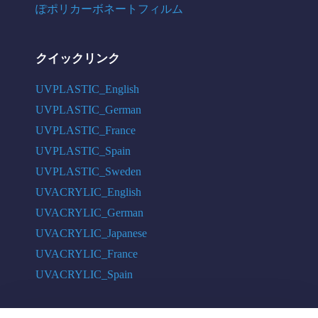
ぽポリカーボネートフィルム
クイックリンク
UVPLASTIC_English
UVPLASTIC_German
UVPLASTIC_France
UVPLASTIC_Spain
UVPLASTIC_Sweden
UVACRYLIC_English
UVACRYLIC_German
UVACRYLIC_Japanese
UVACRYLIC_France
UVACRYLIC_Spain