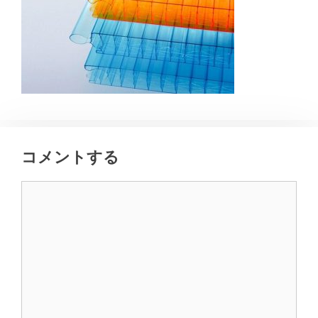
コメントする
コ
メ
ン
ト