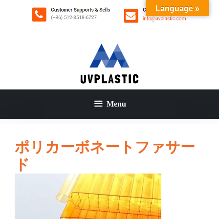
コ
Language »
ン
テ
ン
ツ
へ
ス
キ
ッ
Menu
プ
ポリカーボネートファサー
ド