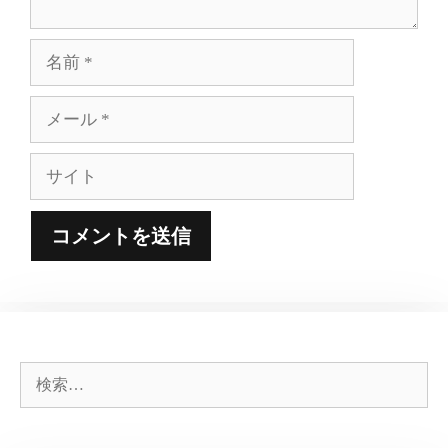
名
前
メ
ー
ル
サ
イ
ト
検
索: