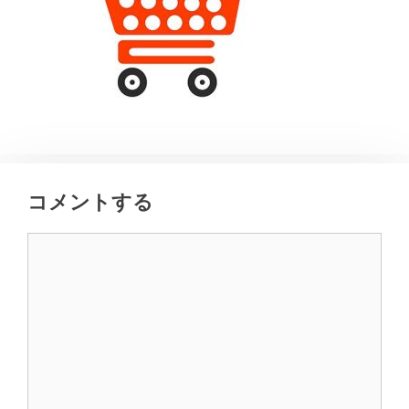
コメントする
コ
メ
ン
ト