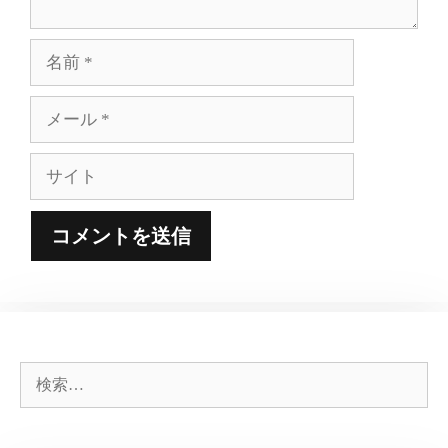
名
前
メ
ー
ル
サ
イ
ト
検
索: