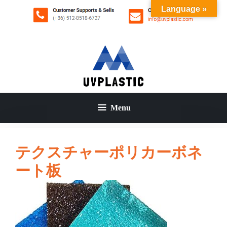
コ
Language »
ン
テ
ン
ツ
へ
ス
キ
ッ
Menu
プ
テクスチャーポリカーボネ
ート板