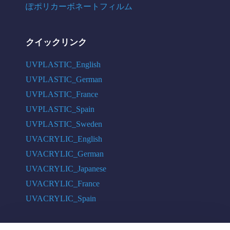
ぽポリカーボネートフィルム
クイックリンク
UVPLASTIC_English
UVPLASTIC_German
UVPLASTIC_France
UVPLASTIC_Spain
UVPLASTIC_Sweden
UVACRYLIC_English
UVACRYLIC_German
UVACRYLIC_Japanese
UVACRYLIC_France
UVACRYLIC_Spain