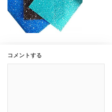
コメントする
コ
メ
ン
ト