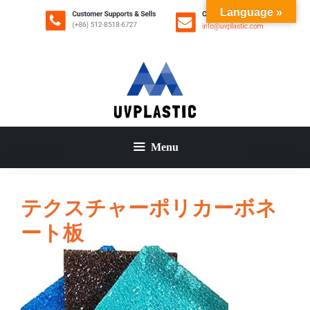
コ
Language »
ン
テ
ン
ツ
へ
ス
キ
ッ
Menu
プ
テクスチャーポリカーボネ
ート板