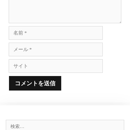
名
前
メ
ー
ル
サ
イ
ト
検
索: