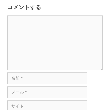
コメントする
コ
メ
ン
ト
名
前
メ
ー
ル
サ
イ