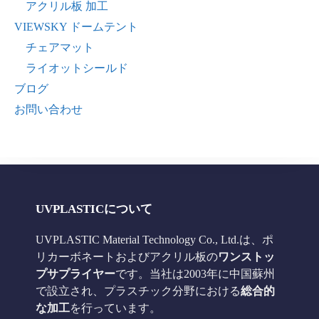
アクリル板 加工
VIEWSKY ドームテント
チェアマット
ライオットシールド
ブログ
お問い合わせ
UVPLASTICについて
UVPLASTIC Material Technology Co., Ltd.は、ポ
リカーボネートおよびアクリル板の
ワンストッ
プサプライヤー
です。当社は2003年に中国蘇州
で設立され、プラスチック分野における
総合的
な加工
を行っています。