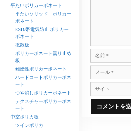
平たいポリカーボネート
ト
平たいソリッド ポリカー
ボネート
ESD/帯電気防止 ポリカー
ボネート
拡散板
名
ポリカーボネート曇り止め
前
板
メ
難燃性ポリカーボネート
ー
ハードコートポリカーボネ
ル
ート
サ
イ
つや消しポリカーボネート
ト
テクスチャーポリカーボネ
ート
中空ポリカ板
ツインポリカ