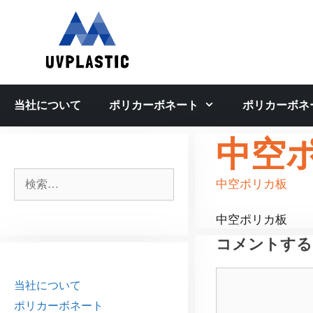
コ
ン
テ
ン
ツ
へ
当社について
ポリカーボネート
ポリカーボネ
ス
キ
中空
ッ
プ
検
中空ポリカ板
索:
中空ポリカ板
コメントする
コ
当社について
メ
ポリカーボネート
ン