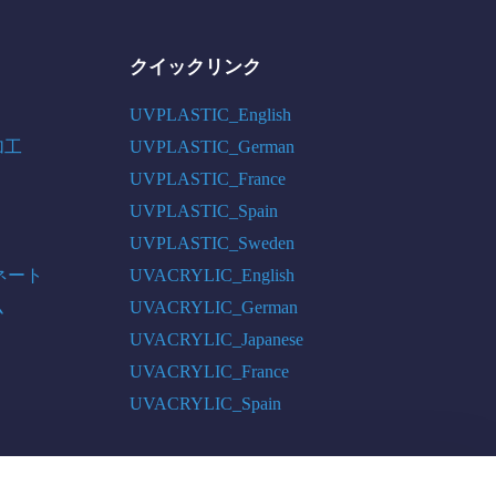
クイックリンク
UVPLASTIC_English
加工
UVPLASTIC_German
UVPLASTIC_France
UVPLASTIC_Spain
UVPLASTIC_Sweden
ネート
UVACRYLIC_English
ム
UVACRYLIC_German
UVACRYLIC_Japanese
UVACRYLIC_France
UVACRYLIC_Spain