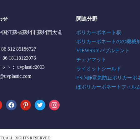
わせ
関連分野
中国江蘇省蘇州市蘇州西大道
ポリカーボネート板
ポリカーボネートのの機械
6 512 85186727
VIEWSKYバブルテント
+86 18118123076
チェアマット
： uvplastic2003
ライオットシールド
o@uvplastic.com
ESD/静電気防止ポリカーボ
ぽポリカーボネートフィル
tube
facebook
pinterest
twitter
instagram
TD. ALL RIGHTS RESERVED