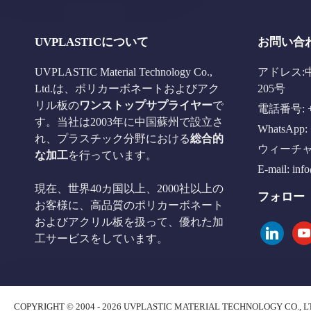
UVPLASTICについて
お問い合
UVPLASTIC Material Technology Co.,
アドレス:
Ltd.は、ポリカーボネートおよびアク
205号
リル板の
ワンストップサプライヤー
で
電話番号: +8
す。当社は2003年に中国蘇州で設立さ
WhatsApp: 
れ、プラスチック分野における
総合的
ウィーチャット
な加工
を行っています。
E-mail:
inf
現在、世界40カ国以上、2000社以上の
フォロー
お客様に、高品質のポリカーボネート
およびアクリル板を扱って、優れた加
linkedin
you
工サービスをしています。
COPYRIGHT © 2004 - 2026 UVPLASTIC MATERIAL TECHNOLOGY CO., L