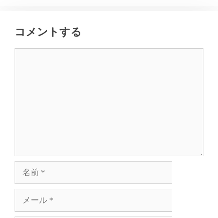
コメントする
コ
メ
ン
ト
名
前
メ
ー