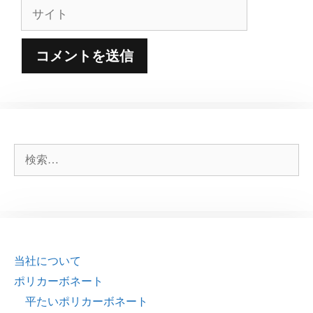
ル
サ
イ
ト
検
索:
当社について
ポリカーボネート
平たいポリカーボネート