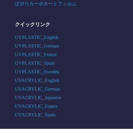
ぽポリカーボネートフィルム
クイックリンク
UVPLASTIC_English
UVPLASTIC_German
UVPLASTIC_France
UVPLASTIC_Spain
UVPLASTIC_Sweden
UVACRYLIC_English
UVACRYLIC_German
UVACRYLIC_Japanese
UVACRYLIC_France
UVACRYLIC_Spain