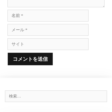
名
前
メ
ー
ル
サ
イ
ト
検
索: