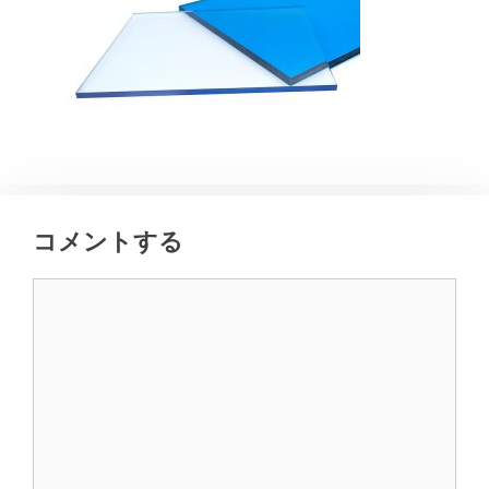
コメントする
コ
メ
ン
ト