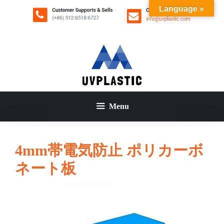
コ
Language »
ン
テ
ン
ツ
へ
ス
キ
ッ
Menu
プ
4mm帯電気防止 ポリカーボ
ネート板