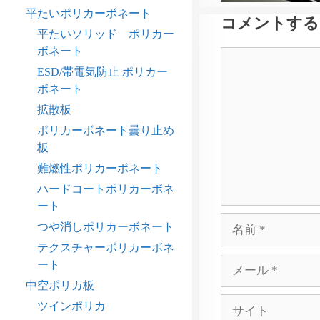
平たいポリカーボネート
コメントする
平たいソリッド ポリカー
ボネート
コ
ESD/帯電気防止 ポリカー
メ
ボネート
ン
ト
拡散板
ポリカーボネート曇り止め
板
難燃性ポリカーボネート
ハードコートポリカーボネ
ート
名
つや消しポリカーボネート
前
テクスチャーポリカーボネ
メ
ート
ー
中空ポリカ板
ル
サ
ツインポリカ