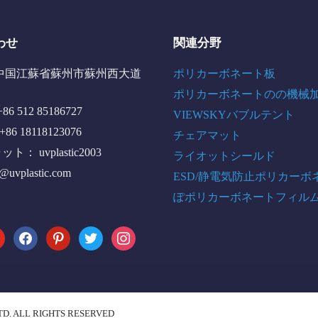
わせ
関連分野
中国江蘇省蘇州市蘇州西大道
ポリカーボネート板
ポリカーボネートのの機械
6 512 85186727
VIEWSKYバブルテント
+86 18118123076
チェアマット
： uvplastic2003
ライオットシールド
o@uvplastic.com
ESD/静電気防止ポリカーボ
ぽポリカーボネートフィル
tube
facebook
pinterest
twitter
instagram
TD. ALL RIGHTS RESERVED