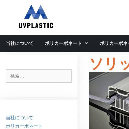
コ
ン
テ
ン
ツ
へ
当社について
ポリカーボネート
ポリカーボネ
ス
キ
ソリ
ッ
プ
検
索:
当社について
ポリカーボネート