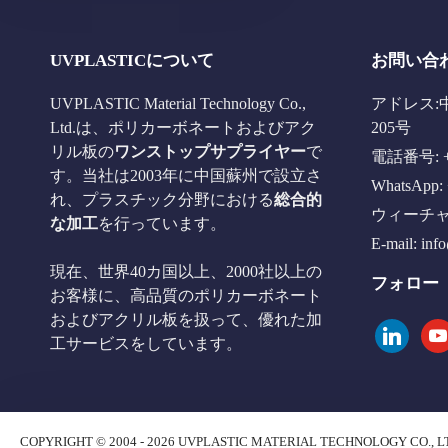
UVPLASTICについて
お問い合
UVPLASTIC Material Technology Co.,
アドレス:
Ltd.は、ポリカーボネートおよびアク
205号
リル板の
ワンストップサプライヤー
で
電話番号: +8
す。当社は2003年に中国蘇州で設立さ
WhatsApp: 
れ、プラスチック分野における
総合的
ウィーチャット
な加工
を行っています。
E-mail:
inf
現在、世界40カ国以上、2000社以上の
フォロー
お客様に、高品質のポリカーボネート
およびアクリル板を扱って、優れた加
linkedin
you
工サービスをしています。
COPYRIGHT © 2004 - 2026 UVPLASTIC MATERIAL TECHNOLOGY CO., L