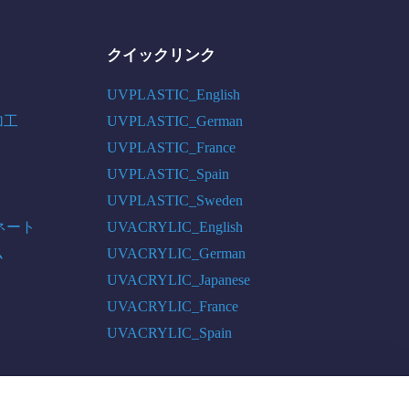
クイックリンク
UVPLASTIC_English
加工
UVPLASTIC_German
UVPLASTIC_France
UVPLASTIC_Spain
UVPLASTIC_Sweden
ネート
UVACRYLIC_English
ム
UVACRYLIC_German
UVACRYLIC_Japanese
UVACRYLIC_France
UVACRYLIC_Spain