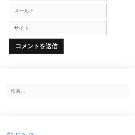
メ
ー
ル
サ
イ
ト
検
索:
当社について