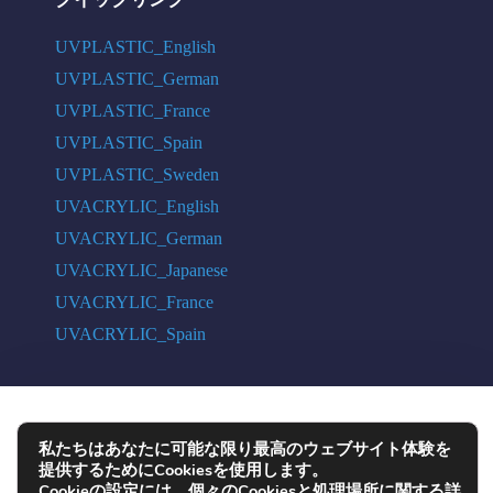
UVPLASTIC_English
UVPLASTIC_German
UVPLASTIC_France
UVPLASTIC_Spain
UVPLASTIC_Sweden
UVACRYLIC_English
UVACRYLIC_German
UVACRYLIC_Japanese
UVACRYLIC_France
UVACRYLIC_Spain
COPYRIGHT © 2004 - 2026 UVPLASTIC MATERIAL TECHNOLOGY CO.,
私たちはあなたに可能な限り最高のウェブサイト体験を
LTD. ALL RIGHTS RESERVED
提供するためにCookiesを使用します。
Cookieの設定には、個々のCookiesと処理場所に関する詳