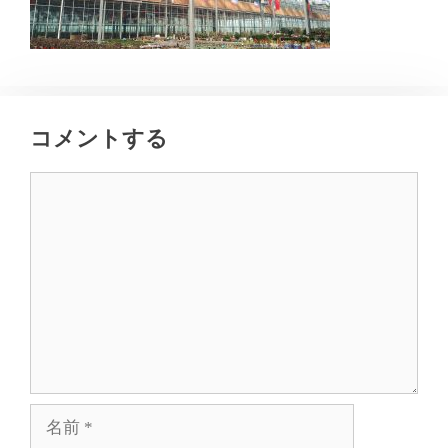
コメントする
コ
メ
ン
ト
名
前