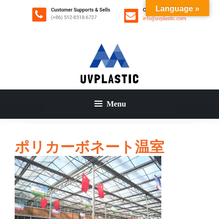
コ
Language »
ン
テ
ン
ツ
へ
ス
キ
ッ
Menu
プ
ポリカーボネート温室