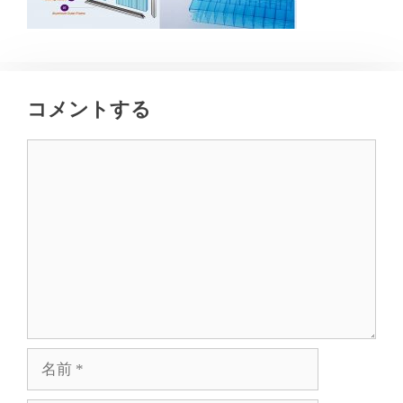
コメントする
コ
メ
ン
ト
名
前