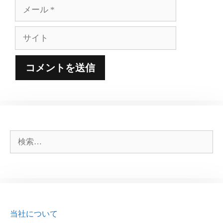
メ
ー
ル
サ
イ
ト
検
索:
当社について