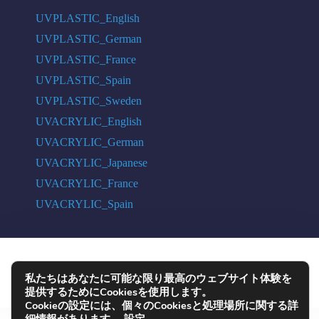
UVPLASTIC_English
UVPLASTIC_German
UVPLASTIC_France
UVPLASTIC_Spain
UVPLASTIC_Sweden
UVACRYLIC_English
UVACRYLIC_German
UVACRYLIC_Japanese
UVACRYLIC_France
UVACRYLIC_Spain
COPYRIGHT © 2004 - 2026 UVPLASTIC MATERIAL TECHNOLOGY CO.,
私たちはあなたに可能な限り最高のウェブサイト体験を
LTD. ALL RIGHTS RESERVED
提供するためにCookiesを使用します。
Cookieの設定には、個々のCookiesと処理場所に関する詳