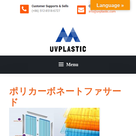
コ
Language »
ン
テ
ン
ツ
へ
ス
キ
ッ
Menu
プ
ポリカーボネートファサー
ド