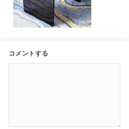
コメントする
コ
メ
ン
ト