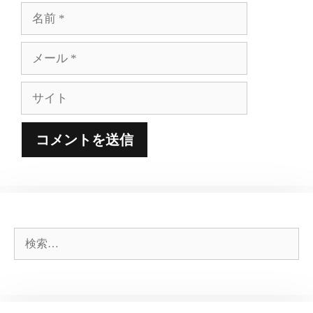
名
前
メ
ー
ル
サ
イ
ト
検
索: