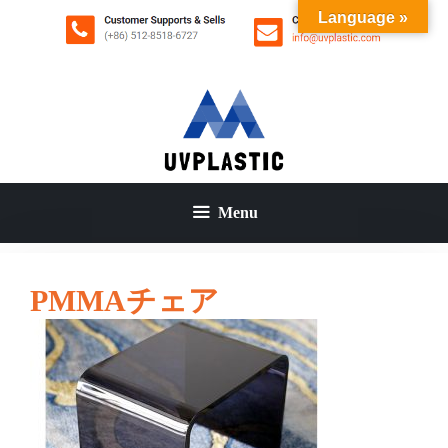
コ
Language »
ン
テ
ン
ツ
へ
ス
キ
ッ
Menu
プ
PMMAチェア