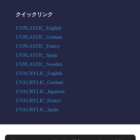
クイックリンク
UVPLASTIC_English
UVPLASTIC_German
UVPLASTIC_France
UVPLASTIC_Spain
UVPLASTIC_Sweden
UVACRYLIC_English
UVACRYLIC_German
UVACRYLIC_Japanese
UVACRYLIC_France
UVACRYLIC_Spain
COPYRIGHT © 2004 - 2026 UVPLASTIC MATERIAL TECHNOLOGY CO.,