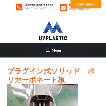
コ
Language »
ン
テ
ン
ツ
へ
ス
キ
ッ
Menu
プ
プラグイン式ソリッド ポ
リカーボネート板