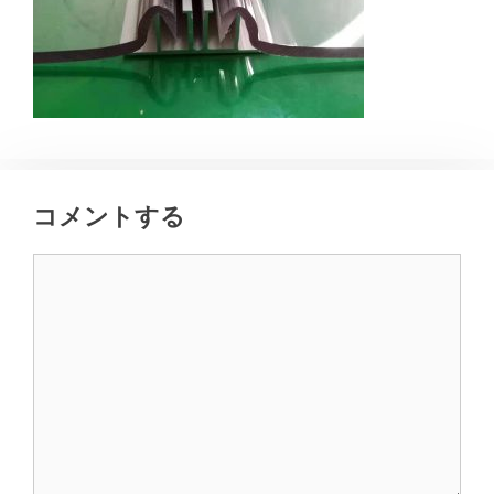
コメントする
コ
メ
ン
ト