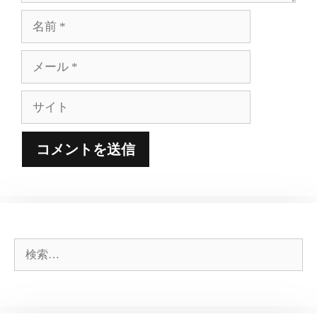
名
前
メ
ー
ル
サ
イ
ト
検
索: