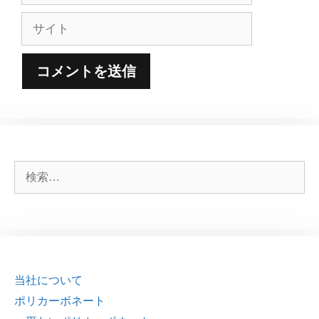
ル
サ
イ
ト
検
索:
当社について
ポリカーボネート