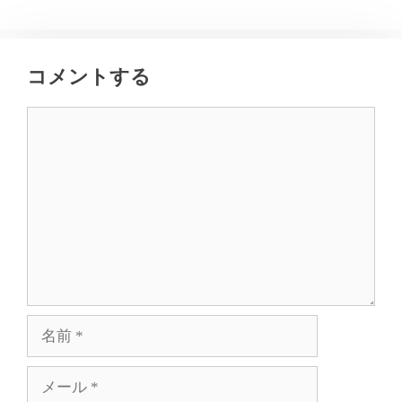
コメントする
コ
メ
ン
ト
名
前
メ
ー