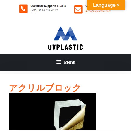
コ
Language »
ン
テ
ン
ツ
へ
ス
キ
ッ
Menu
プ
アクリルブロック