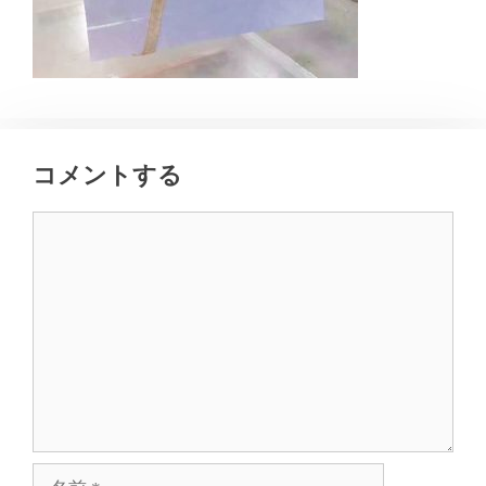
コメントする
コ
メ
ン
ト
名