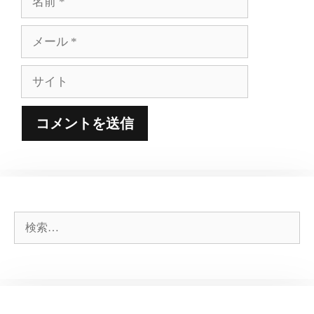
前
メ
ー
ル
サ
イ
ト
検
索: