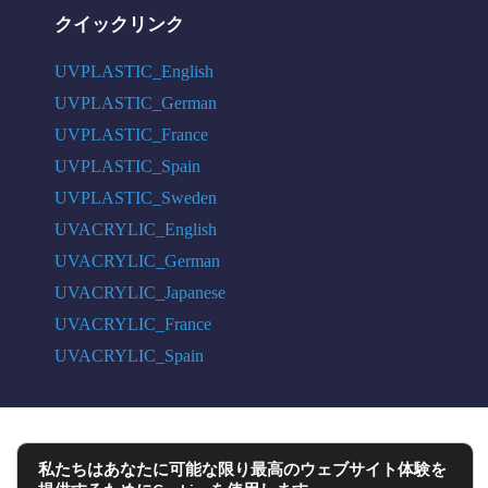
クイックリンク
UVPLASTIC_English
UVPLASTIC_German
UVPLASTIC_France
UVPLASTIC_Spain
UVPLASTIC_Sweden
UVACRYLIC_English
UVACRYLIC_German
UVACRYLIC_Japanese
UVACRYLIC_France
UVACRYLIC_Spain
COPYRIGHT © 2004 - 2026 UVPLASTIC MATERIAL TECHNOLOGY CO.,
私たちはあなたに可能な限り最高のウェブサイト体験を
LTD. ALL RIGHTS RESERVED