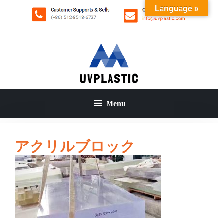
コ
Language »
ン
テ
ン
ツ
へ
ス
キ
ッ
Menu
プ
アクリルブロック