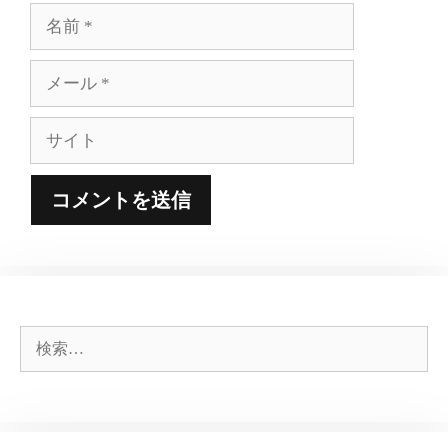
名
前
メ
ー
ル
サ
イ
ト
検
索: