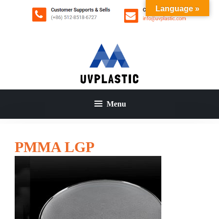
コ
Language »
ン
テ
ン
ツ
へ
ス
キ
ッ
Menu
プ
PMMA LGP