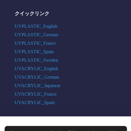
クイックリンク
UVPLASTIC_English
UVPLASTIC_German
UVPLASTIC_France
UVPLASTIC_Spain
UVPLASTIC_Sweden
UVACRYLIC_English
UVACRYLIC_German
UVACRYLIC_Japanese
UVACRYLIC_France
UVACRYLIC_Spain
COPYRIGHT © 2004 - 2026 UVPLASTIC MATERIAL TECHNOLOGY CO.,