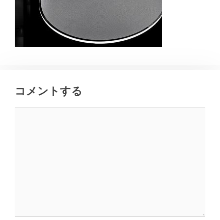
コメントする
コ
メ
ン
ト