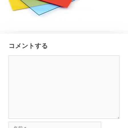
コメントする
コ
メ
ン
ト
名