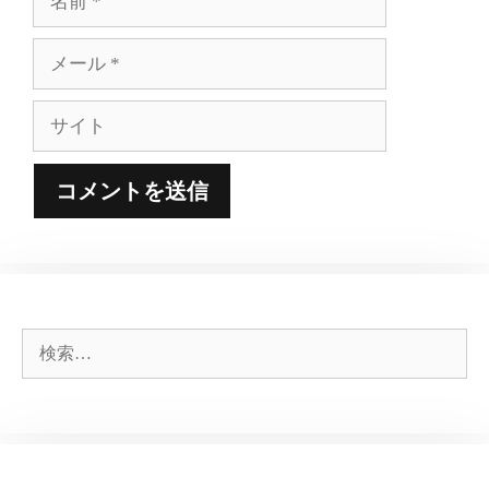
前
メ
ー
ル
サ
イ
ト
検
索: