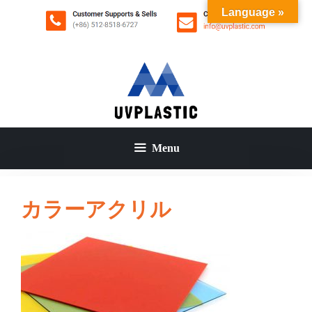
コ
Language »
ン
テ
ン
ツ
へ
ス
キ
ッ
Menu
プ
カラーアクリル