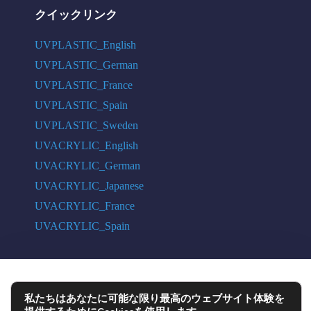
クイックリンク
UVPLASTIC_English
UVPLASTIC_German
UVPLASTIC_France
UVPLASTIC_Spain
UVPLASTIC_Sweden
UVACRYLIC_English
UVACRYLIC_German
UVACRYLIC_Japanese
UVACRYLIC_France
UVACRYLIC_Spain
COPYRIGHT © 2004 - 2026 UVPLASTIC MATERIAL TECHNOLOGY CO.,
私たちはあなたに可能な限り最高のウェブサイト体験を
LTD. ALL RIGHTS RESERVED