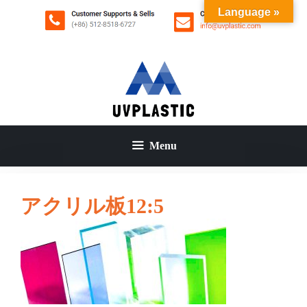
コ
Language »
ン
テ
ン
ツ
へ
ス
キ
ッ
Menu
プ
アクリル板12:5