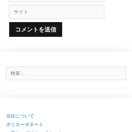
ル
サ
イ
ト
検
索:
当社について
ポリカーボネート