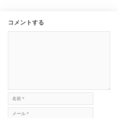
コメントする
コ
メ
ン
ト
名
前
メ
ー