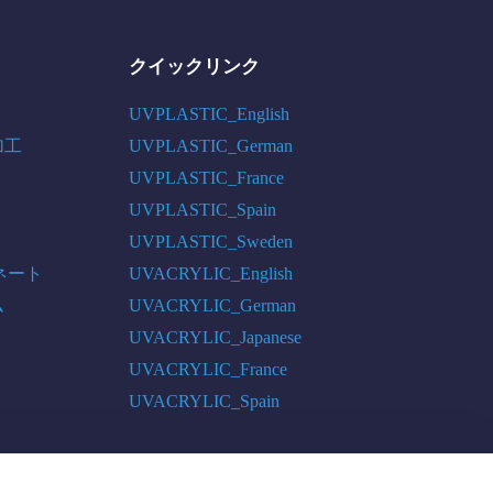
クイックリンク
UVPLASTIC_English
加工
UVPLASTIC_German
UVPLASTIC_France
UVPLASTIC_Spain
UVPLASTIC_Sweden
ネート
UVACRYLIC_English
ム
UVACRYLIC_German
UVACRYLIC_Japanese
UVACRYLIC_France
UVACRYLIC_Spain