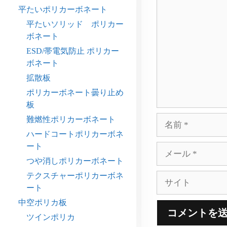
コ
平たいポリカーボネート
メ
平たいソリッド ポリカー
ン
ボネート
ト
ESD/帯電気防止 ポリカー
ボネート
拡散板
ポリカーボネート曇り止め
板
名
難燃性ポリカーボネート
前
ハードコートポリカーボネ
ート
メ
ー
つや消しポリカーボネート
ル
テクスチャーポリカーボネ
サ
ート
イ
ト
中空ポリカ板
ツインポリカ