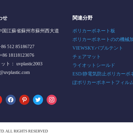
わせ
関連分野
中国江蘇省蘇州市蘇州西大道
ポリカーボネート板
ポリカーボネートのの機械
6 512 85186727
VIEWSKYバブルテント
+86 18118123076
チェアマット
： uvplastic2003
ライオットシールド
o@uvplastic.com
ESD/静電気防止ポリカーボ
ぽポリカーボネートフィル
tube
facebook
pinterest
twitter
instagram
TD. ALL RIGHTS RESERVED