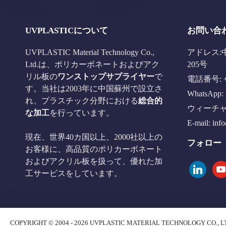
UVPLASTICについて
お問い合
UVPLASTIC Material Technology Co.,
アドレス:
Ltd.は、ポリカーボネートおよびアク
205号
リル板の
ワンストップサプライヤー
で
電話番号: +8
す。当社は2003年に中国蘇州で設立さ
WhatsApp: 
れ、プラスチック分野における
総合的
ウィーチャット
な加工
を行っています。
E-mail:
inf
現在、世界40カ国以上、2000社以上の
フォロー
お客様に、高品質のポリカーボネート
およびアクリル板を扱って、優れた加
linkedin
you
工サービスをしています。
COPYRIGHT © 2004 - 2026 UVPLASTIC MATERIAL TECHNOLOGY CO., L