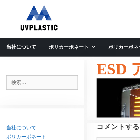
コ
ン
テ
ン
ツ
へ
当社について
ポリカーボネート
ポリカーボネ
ス
キ
ESD
ッ
プ
検
索:
コメントする
当社について
ポリカーボネート