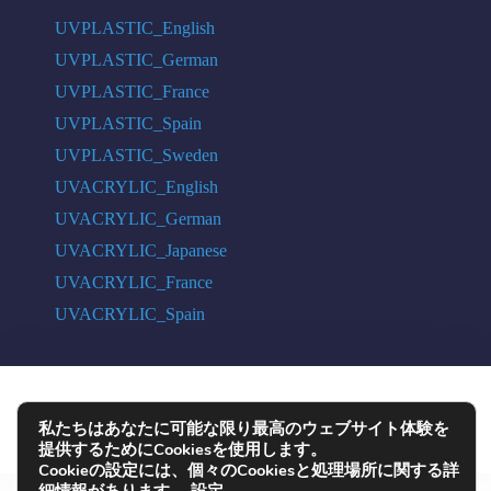
UVPLASTIC_English
UVPLASTIC_German
UVPLASTIC_France
UVPLASTIC_Spain
UVPLASTIC_Sweden
UVACRYLIC_English
UVACRYLIC_German
UVACRYLIC_Japanese
UVACRYLIC_France
UVACRYLIC_Spain
COPYRIGHT © 2004 - 2026 UVPLASTIC MATERIAL TECHNOLOGY CO.,
私たちはあなたに可能な限り最高のウェブサイト体験を
LTD. ALL RIGHTS RESERVED
提供するためにCookiesを使用します。
Cookieの設定には、個々のCookiesと処理場所に関する詳