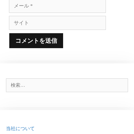
メ
ー
ル
サ
イ
ト
検
索:
当社について