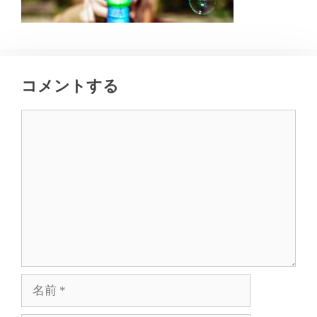
コメントする
コ
メ
ン
ト
名
前