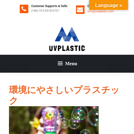
コ
Language »
ン
テ
ン
ツ
へ
ス
キ
ッ
Menu
プ
環境にやさしいプラスチッ
ク