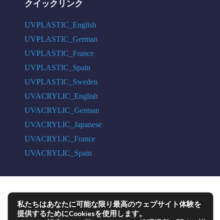
クイックリンク
UVPLASTIC_English
UVPLASTIC_German
UVPLASTIC_France
UVPLASTIC_Spain
UVPLASTIC_Sweden
UVACRYLIC_English
UVACRYLIC_German
UVACRYLIC_Japanese
UVACRYLIC_France
UVACRYLIC_Spain
COPYRIGHT © 2004 - 2026 UVPLASTIC MATERIAL TECHNOLOGY CO.,
私たちはあなたに可能な限り最高のウェブサイト体験を
LTD. ALL RIGHTS RESERVED
提供するためにCookiesを使用します。