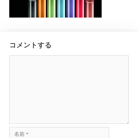
コメントする
コ
メ
ン
ト
名