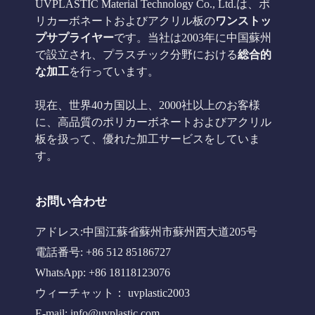
UVPLASTIC Material Technology Co., Ltd.は、ポ
リカーボネートおよびアクリル板の
ワンストッ
プサプライヤー
です。当社は2003年に中国蘇州
で設立され、プラスチック分野における
総合的
な加工
を行っています。
現在、世界40カ国以上、2000社以上のお客様
に、高品質のポリカーボネートおよびアクリル
板を扱って、優れた加工サービスをしていま
す。
お問い合わせ
アドレス:中国江蘇省蘇州市蘇州西大道205号
電話番号: +86 512 85186727
WhatsApp: +86 18118123076
ウィーチャット： uvplastic2003
E-mail:
info@uvplastic.com