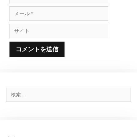
前
メ
ー
ル
サ
イ
ト
検
索: