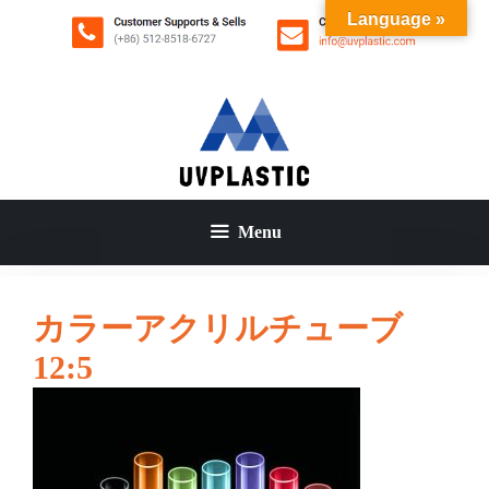
コ
Language »
ン
テ
ン
ツ
へ
ス
キ
ッ
Menu
プ
カラーアクリルチューブ
12:5