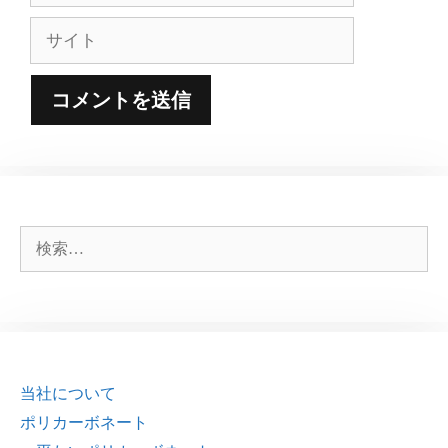
ル
サ
イ
ト
検
索:
当社について
ポリカーボネート