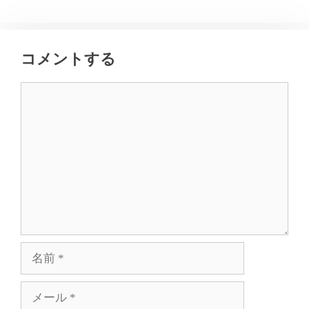
コメントする
コ
メ
ン
ト
名
前
メ
ー