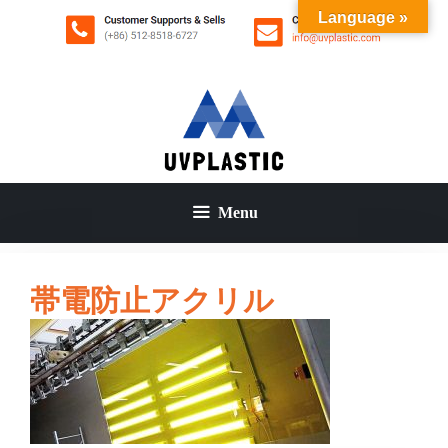
コ
Language »
ン
テ
ン
ツ
へ
ス
キ
ッ
Menu
プ
帯電防止アクリル