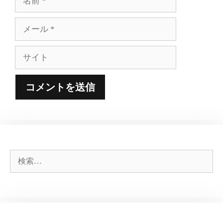
前
メ
ー
ル
サ
イ
ト
検
索: