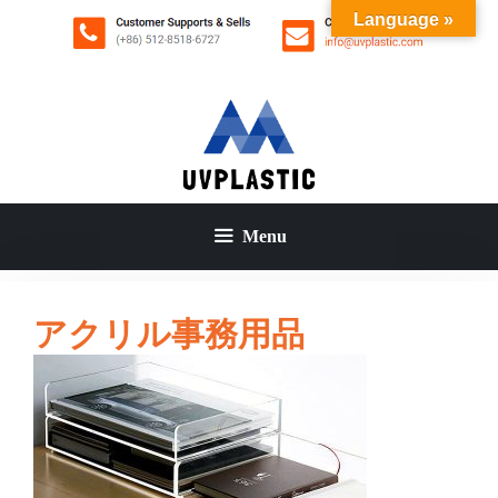
コ
Language »
ン
テ
ン
ツ
へ
ス
キ
ッ
Menu
プ
アクリル事務用品