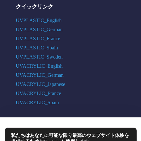
クイックリンク
UVPLASTIC_English
UVPLASTIC_German
UVPLASTIC_France
UVPLASTIC_Spain
UVPLASTIC_Sweden
UVACRYLIC_English
UVACRYLIC_German
UVACRYLIC_Japanese
UVACRYLIC_France
UVACRYLIC_Spain
COPYRIGHT © 2004 - 2026 UVPLASTIC MATERIAL TECHNOLOGY CO.,
私たちはあなたに可能な限り最高のウェブサイト体験を
LTD. ALL RIGHTS RESERVED