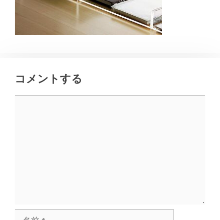
コメントする
コ
メ
ン
ト
名