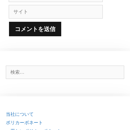
ル
サ
イ
ト
検
索:
当社について
ポリカーボネート