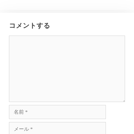
コメントする
コ
メ
ン
ト
名
前
メ
ー