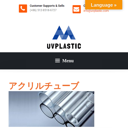
コ
Language »
ン
テ
ン
ツ
へ
ス
キ
ッ
Menu
プ
アクリルチューブ