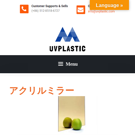
コ
Language »
ン
テ
ン
ツ
へ
ス
キ
ッ
Menu
プ
アクリルミラー