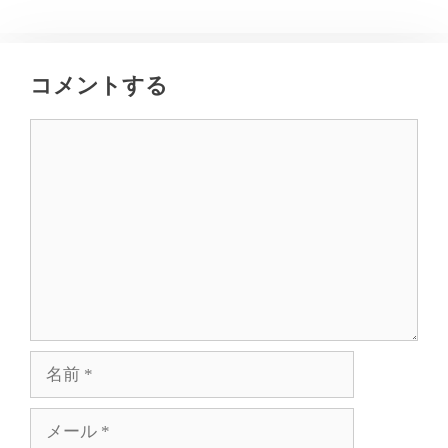
コメントする
コ
メ
ン
ト
名
前
メ
ー