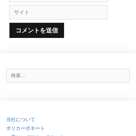
ル
サ
イ
ト
検
索:
当社について
ポリカーボネート