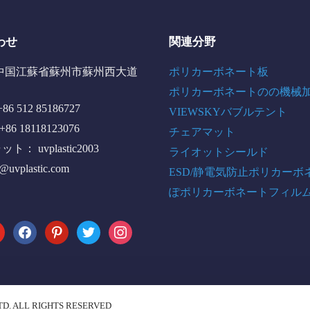
わせ
関連分野
中国江蘇省蘇州市蘇州西大道
ポリカーボネート板
ポリカーボネートのの機械
6 512 85186727
VIEWSKYバブルテント
+86 18118123076
チェアマット
： uvplastic2003
ライオットシールド
o@uvplastic.com
ESD/静電気防止ポリカーボ
ぽポリカーボネートフィル
tube
facebook
pinterest
twitter
instagram
TD. ALL RIGHTS RESERVED