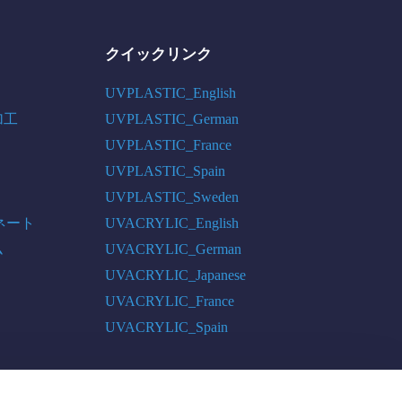
クイックリンク
UVPLASTIC_English
加工
UVPLASTIC_German
UVPLASTIC_France
UVPLASTIC_Spain
UVPLASTIC_Sweden
ネート
UVACRYLIC_English
ム
UVACRYLIC_German
UVACRYLIC_Japanese
UVACRYLIC_France
UVACRYLIC_Spain