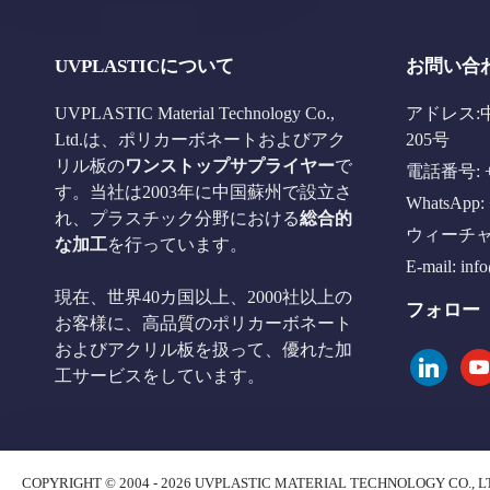
UVPLASTICについて
お問い合
UVPLASTIC Material Technology Co.,
アドレス:
Ltd.は、ポリカーボネートおよびアク
205号
リル板の
ワンストップサプライヤー
で
電話番号: +8
す。当社は2003年に中国蘇州で設立さ
WhatsApp: 
れ、プラスチック分野における
総合的
ウィーチャット
な加工
を行っています。
E-mail:
inf
現在、世界40カ国以上、2000社以上の
フォロー
お客様に、高品質のポリカーボネート
およびアクリル板を扱って、優れた加
linkedin
you
工サービスをしています。
COPYRIGHT © 2004 - 2026 UVPLASTIC MATERIAL TECHNOLOGY CO., L