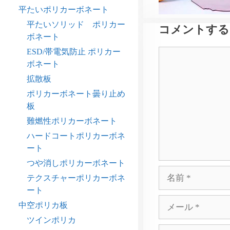
平たいポリカーボネート
平たいソリッド ポリカー
コメントする
ボネート
ESD/帯電気防止 ポリカー
コ
ボネート
メ
ン
拡散板
ト
ポリカーボネート曇り止め
板
難燃性ポリカーボネート
ハードコートポリカーボネ
ート
つや消しポリカーボネート
名
テクスチャーポリカーボネ
前
ート
メ
中空ポリカ板
ー
ツインポリカ
ル