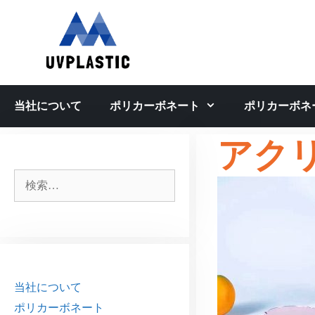
コ
ン
テ
ン
ツ
へ
当社について
ポリカーボネート
ポリカーボネ
ス
キ
アク
ッ
プ
検
索:
当社について
ポリカーボネート