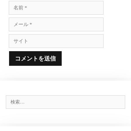
名
前
メ
ー
ル
サ
イ
ト
検
索: