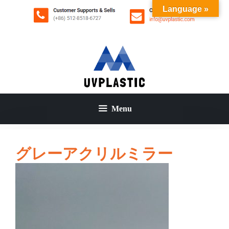
コ
Language »
ン
テ
ン
ツ
へ
ス
キ
ッ
Menu
プ
グレーアクリルミラー