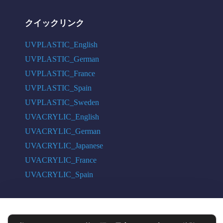
クイックリンク
UVPLASTIC_English
UVPLASTIC_German
UVPLASTIC_France
UVPLASTIC_Spain
UVPLASTIC_Sweden
UVACRYLIC_English
UVACRYLIC_German
UVACRYLIC_Japanese
UVACRYLIC_France
UVACRYLIC_Spain
COPYRIGHT © 2004 - 2026 UVPLASTIC MATERIAL TECHNOLOGY CO.,