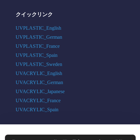
クイックリンク
UVPLASTIC_English
UVPLASTIC_German
UVPLASTIC_France
UVPLASTIC_Spain
UVPLASTIC_Sweden
UVACRYLIC_English
UVACRYLIC_German
UVACRYLIC_Japanese
UVACRYLIC_France
UVACRYLIC_Spain
COPYRIGHT © 2004 - 2026 UVPLASTIC MATERIAL TECHNOLOGY CO.,