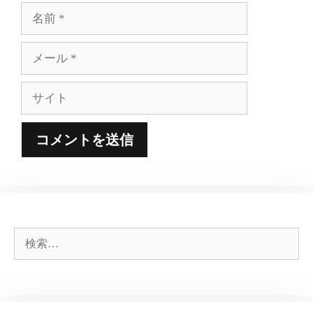
名
前
メ
ー
ル
サ
イ
ト
検
索: