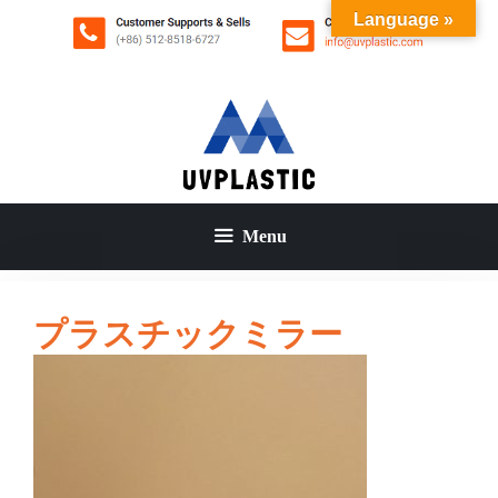
コ
Language »
ン
テ
ン
ツ
へ
ス
キ
ッ
Menu
プ
プラスチックミラー