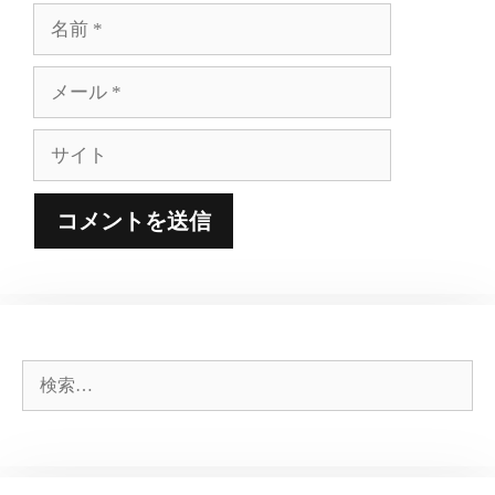
名
前
メ
ー
ル
サ
イ
ト
検
索: