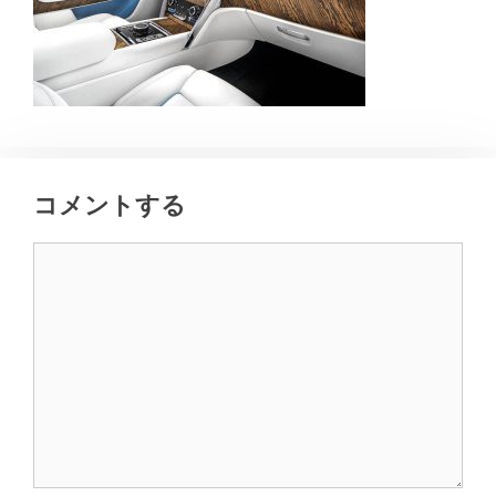
コメントする
コ
メ
ン
ト