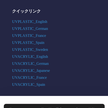
クイックリンク
UVPLASTIC_English
UVPLASTIC_German
UVPLASTIC_France
UVPLASTIC_Spain
UVPLASTIC_Sweden
UVACRYLIC_English
UVACRYLIC_German
UVACRYLIC_Japanese
UVACRYLIC_France
UVACRYLIC_Spain
COPYRIGHT © 2004 - 2026 UVPLASTIC MATERIAL TECHNOLOGY CO.,