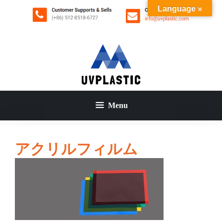
コ
Language »
ン
テ
ン
ツ
へ
ス
キ
ッ
Menu
プ
アクリルフィルム