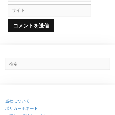
ル
サ
イ
ト
検
索:
当社について
ポリカーボネート