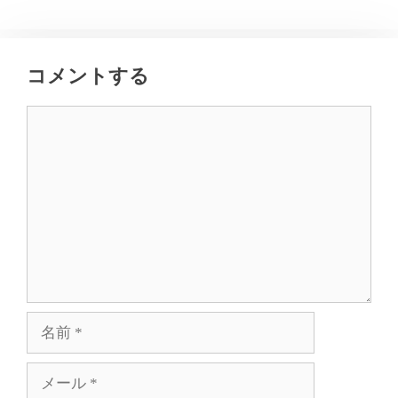
コメントする
コ
メ
ン
ト
名
前
メ
ー