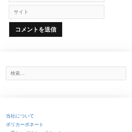
ル
サ
イ
ト
検
索:
当社について
ポリカーボネート