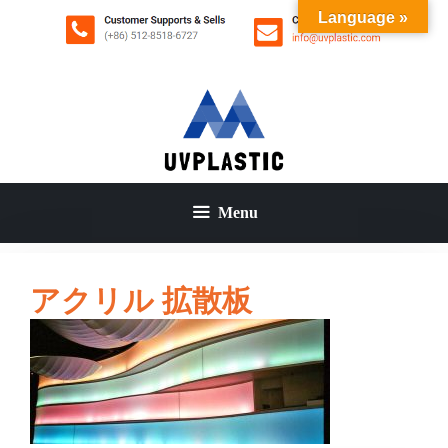
コ
Language »
ン
テ
ン
ツ
へ
ス
キ
ッ
Menu
プ
アクリル 拡散板