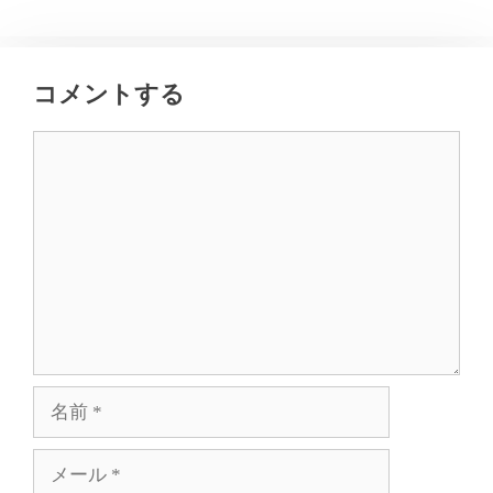
コメントする
コ
メ
ン
ト
名
前
メ
ー